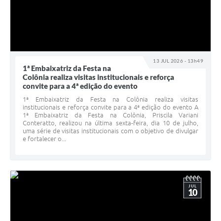
13 JUL 2026 - 13h49
1ª Embaixatriz da Festa na
Colônia realiza visitas institucionais e reforça
convite para a 4ª edição do evento
1ª Embaixatriz da Festa na Colônia realiza visitas
institucionais e reforça convite para a 4ª edição do evento A
1ª Embaixatriz da Festa na Colônia, Priscila Variani
Conteratto, realizou na última sexta-feira, dia 10 de julho,
uma série de visitas institucionais com o objetivo de divulgar
e fortalecer o...
JUL
10