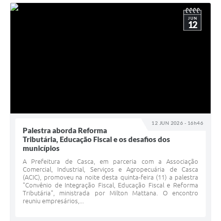
JUN
12
12 JUN 2026 - 16h46
Palestra aborda Reforma
Tributária, Educação Fiscal e os desafios dos
municípios
A Prefeitura de Casca, em parceria com a Associação
Comercial, Industrial, Serviços e Agropecuária de Casca
(ACIC), promoveu na noite desta quinta-feira (11) a palestra
"Convênio de Integração Fiscal, Educação Fiscal e Reforma
Tributária", ministrada por Milton Mattana. O encontro
reuniu empresários,...