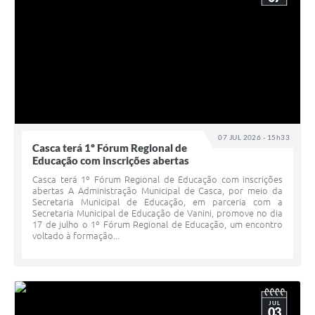
07 JUL 2026 - 15h33
Casca terá 1º Fórum Regional de
Educação com inscrições abertas
Casca terá 1º Fórum Regional de Educação com inscrições
abertas A Administração Municipal de Casca, por meio da
Secretaria Municipal de Educação, em parceria com a
Secretaria Municipal de Educação de Vanini, promove no dia
17 de julho o 1º Fórum Regional de Educação, um encontro
voltado à formação...
JUL
03