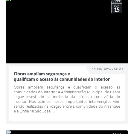
JUN
15
15 JUN 2026 - 14h07
Obras ampliam segurança e
qualificam o acesso às comunidades do interior
Obras ampliam segurança e qualificam o acesso às
comunidades do interior A Administração Municipal de Casca
segue investindo na melhoria da infraestrutura viária do
interior. Nos últimos meses, importantes intervenções vêm
sendo realizadas na ligação entre a comunidade do Arranque
e a Linha 18 São José,...