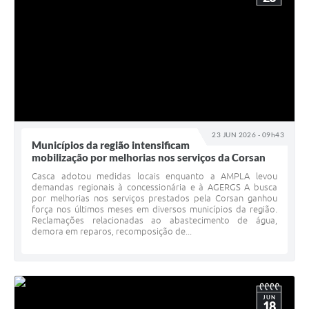
23 JUN 2026 - 09h43
Municípios da região intensificam
mobilização por melhorias nos serviços da Corsan
Casca adotou medidas locais enquanto a AMPLA levou
demandas regionais à concessionária e à AGERGS A busca
por melhorias nos serviços prestados pela Corsan ganhou
força nos últimos meses em diversos municípios da região.
Reclamações relacionadas ao abastecimento de água,
demora em reparos, recomposição de...
JUN
18