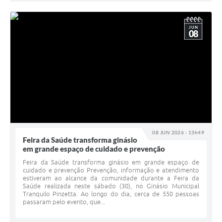
JUN
08
08 JUN 2026 - 13h49
Feira da Saúde transforma ginásio
em grande espaço de cuidado e prevenção
Feira da Saúde transforma ginásio em grande espaço de
cuidado e prevenção Prevenção, informação e atendimento
estiveram ao alcance da comunidade durante a Feira da
Saúde realizada neste sábado (30), no Ginásio Municipal
Tranquilo Pinzetta. Ao longo do dia, cerca de 550 pessoas
passaram pelo evento, que...