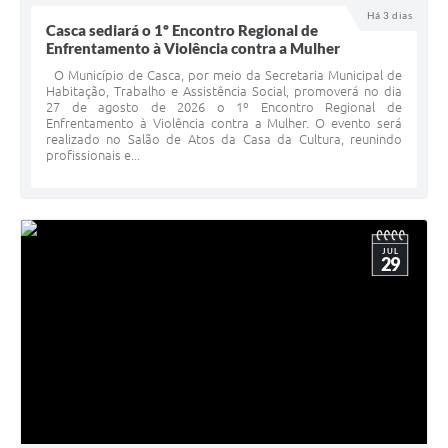
Há 3 dias
Calendário de vacinação Covid-19
Casca sediará o 1º Encontro Regional de
Enfrentamento à Violência contra a Mulher
A NOSSA CIDADE
O Município de Casca, por meio da Secretaria Municipal de
Habitação, Trabalho e Assistência Social, promoverá no dia
27 de agosto de 2026 o 1º Encontro Regional de
Galeria de Fotos
Enfrentamento à Violência contra a Mulher. O evento será
realizado no Salão de Atos da Casa da Cultura, reunindo
profissionais e...
Contratos
Ouvidoria
Audiências Públicas
JUL
29
Arquivos para Download
Notícias
Obras
Galeria de Vídeos
Projetos