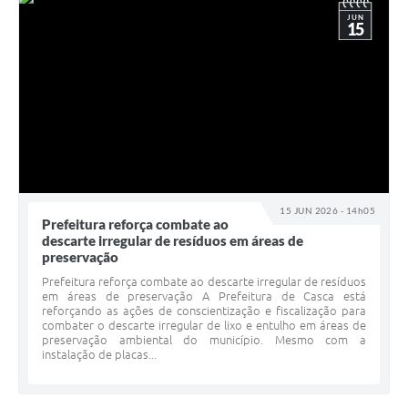
JUN
15
15 JUN 2026 - 14h05
Prefeitura reforça combate ao
descarte irregular de resíduos em áreas de
preservação
Prefeitura reforça combate ao descarte irregular de resíduos
em áreas de preservação A Prefeitura de Casca está
reforçando as ações de conscientização e fiscalização para
combater o descarte irregular de lixo e entulho em áreas de
preservação ambiental do município. Mesmo com a
instalação de placas...