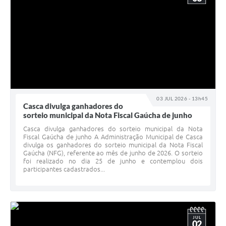
03 JUL 2026 - 13h45
Casca divulga ganhadores do
sorteio municipal da Nota Fiscal Gaúcha de junho
Casca divulga ganhadores do sorteio municipal da Nota
Fiscal Gaúcha de junho A Administração Municipal de Casca
divulga os ganhadores do sorteio municipal da Nota Fiscal
Gaúcha (NFG), referente ao mês de junho de 2026. O sorteio
foi realizado no dia 25 de junho e contemplou dois
participantes cadastrados...
JUL
02