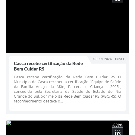
03 JUL 2026 - 15h31
Casca recebe certificação da Rede
Bem Cuidar RS
Casca recebe certificação da Rede Bem Cuidar RS O
Município de Casca recebeu a certificação "Equipe de Saúde
da Família Amiga da Mãe, Parceria e Criança – 2025",
concedida pela Secretaria da Saúde do Estado do Rio
Grande do Sul, por meio da Rede Bem Cuidar RS (RBC/RS). O
reconhecimento destaca o...
JUL
03