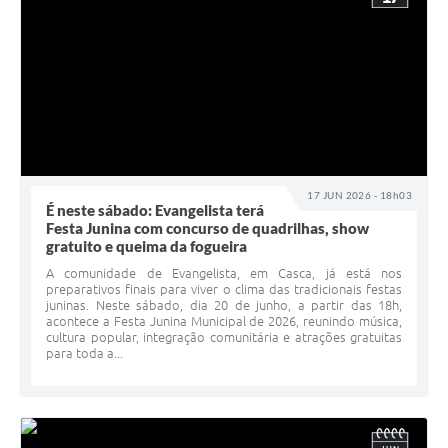
17 JUN 2026 - 18h03
É neste sábado: Evangelista terá
Festa Junina com concurso de quadrilhas, show
gratuito e queima da fogueira
A comunidade de Evangelista, em Casca, já está nos
preparativos finais para viver o clima das tradicionais festas
juninas. Neste sábado, dia 20 de junho, a partir das 18h,
acontece a Festa Junina Municipal de 2026, reunindo música,
cultura popular, integração comunitária e atrações gratuitas
para toda a...