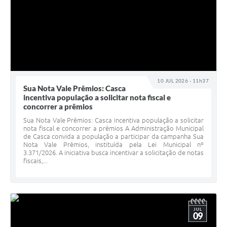
10 JUL 2026 - 11h37
Sua Nota Vale Prêmios: Casca
incentiva população a solicitar nota fiscal e
concorrer a prêmios
Sua Nota Vale Prêmios: Casca incentiva população a solicitar
nota fiscal e concorrer a prêmios A Administração Municipal
de Casca convida a população a participar da campanha Sua
Nota Vale Prêmios, instituída pela Lei Municipal nº
3.371/2026. A iniciativa busca incentivar a solicitação de notas
fiscais,...
JUL
09