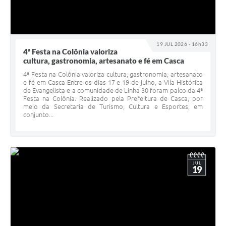
19 JUL 2026 - 16h33
4ª Festa na Colônia valoriza
cultura, gastronomia, artesanato e fé em Casca
4ª Festa na Colônia valoriza cultura, gastronomia, artesanato
e fé em Casca Entre os dias 17 e 19 de julho, a Vila Histórica
de Evangelista e a comunidade de Linha 30 foram palco da 4ª
Festa na Colônia. Realizado pela Prefeitura de Casca, por
meio da Secretaria de Turismo, Cultura e Esportes, em
conjunto...
JUL
19