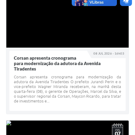
08 JUL 2026 - 16h03
Corsan apresenta cronograma
para modernização da adutora da Avenida
Tiradentes
Corsan apresenta cronograma para modernização da
adutora da Avenida Tiradentes O prefeito Jurandi Perin e o
vice-prefeito Wagner Miranda receberam, na manhã desta
quarta-feira (08), o gerente de Operações, Marcel da Silva, e
o supervisor regional da Corsan, Maycon Ricardo, para tratar
de investimentos e...
JUL
07