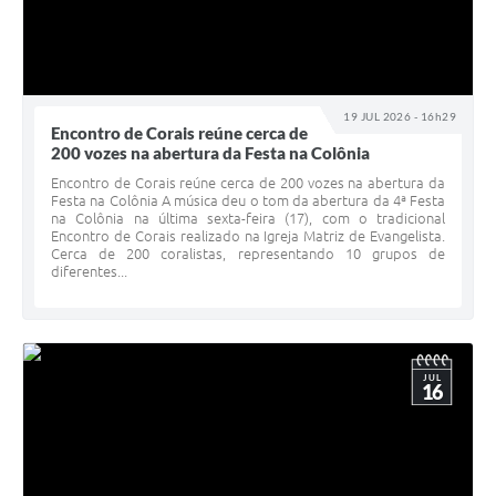
19 JUL 2026 - 16h29
Encontro de Corais reúne cerca de
200 vozes na abertura da Festa na Colônia
Encontro de Corais reúne cerca de 200 vozes na abertura da
Festa na Colônia A música deu o tom da abertura da 4ª Festa
na Colônia na última sexta-feira (17), com o tradicional
Encontro de Corais realizado na Igreja Matriz de Evangelista.
Cerca de 200 coralistas, representando 10 grupos de
diferentes...
JUL
16