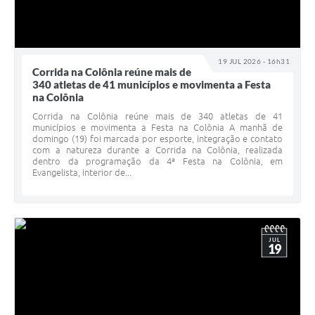
19 JUL 2026 - 16h31
Corrida na Colônia reúne mais de
340 atletas de 41 municípios e movimenta a Festa
na Colônia
Corrida na Colônia reúne mais de 340 atletas de 41
municípios e movimenta a Festa na Colônia A manhã de
domingo (19) foi marcada por esporte, integração e contato
com a natureza durante a Corrida na Colônia, realizada
dentro da programação da 4ª Festa na Colônia, em
Evangelista, interior de...
JUL
19