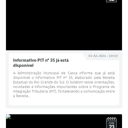
02 JUL 2026 - 13h10
Informativo PIT nº 35 já está
disponível
A Administração Municipal de Casca informa que já está
disponível o Informativo PIT nº 35, elaborado pela Receita
Estadual do Rio Grande do Sul. O boletim reúne orientações,
novidades e informações importantes sobre o Programa de
Integração Tributária (PIT), fortalecendo a comunicação entre
a Receita...
JUN
23