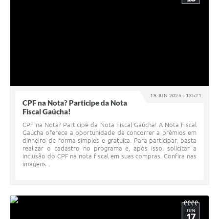
18 JUN 2026 - 13h21
CPF na Nota? Participe da Nota
Fiscal Gaúcha!
CPF na Nota? Participe da Nota Fiscal Gaúcha! A Nota Fiscal
Gaúcha oferece a oportunidade de concorrer a prêmios em
dinheiro de forma simples e gratuita. Para participar, basta
realizar o cadastro no programa e, após isso, solicitar a
inclusão do CPF na nota fiscal em suas compras. Confira nas
imagens...
JUN
17