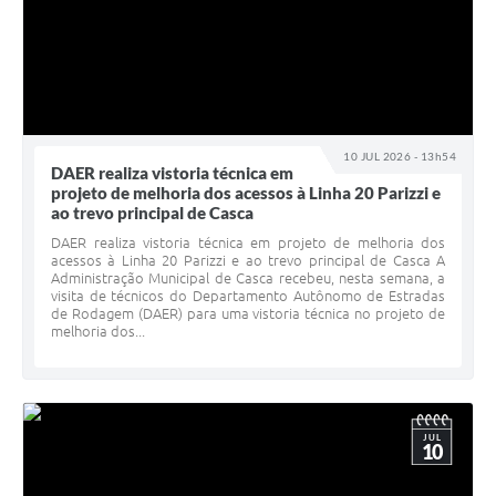
10 JUL 2026 - 13h54
DAER realiza vistoria técnica em
projeto de melhoria dos acessos à Linha 20 Parizzi e
ao trevo principal de Casca
DAER realiza vistoria técnica em projeto de melhoria dos
acessos à Linha 20 Parizzi e ao trevo principal de Casca A
Administração Municipal de Casca recebeu, nesta semana, a
visita de técnicos do Departamento Autônomo de Estradas
de Rodagem (DAER) para uma vistoria técnica no projeto de
melhoria dos...
JUL
10