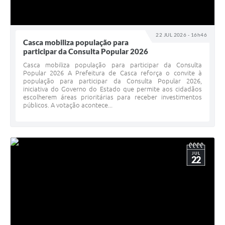
22 JUL 2026 - 16h46
Casca mobiliza população para
participar da Consulta Popular 2026
Casca mobiliza população para participar da Consulta
Popular 2026 A Prefeitura de Casca reforça o convite à
população para participar da Consulta Popular 2026,
iniciativa do Governo do Estado que permite aos cidadãos
escolherem áreas prioritárias para receber investimentos
públicos. A votação acontece...
JUL
22