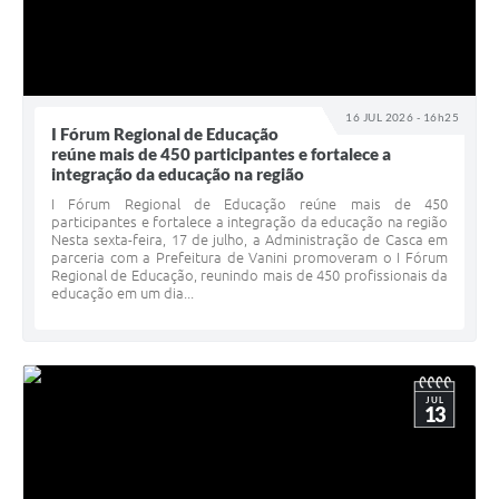
16 JUL 2026 - 16h25
I Fórum Regional de Educação
reúne mais de 450 participantes e fortalece a
integração da educação na região
I Fórum Regional de Educação reúne mais de 450
participantes e fortalece a integração da educação na região
Nesta sexta-feira, 17 de julho, a Administração de Casca em
parceria com a Prefeitura de Vanini promoveram o I Fórum
Regional de Educação, reunindo mais de 450 profissionais da
educação em um dia...
JUL
13