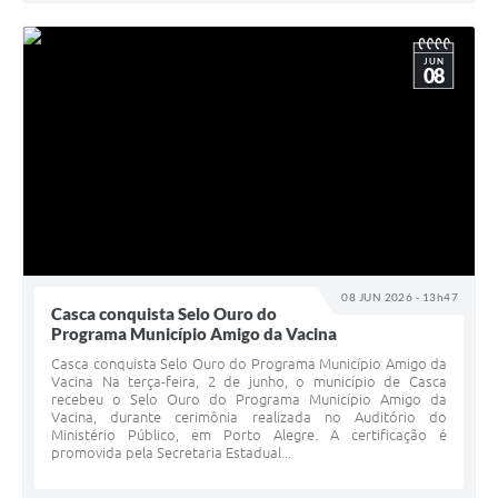
JUN
08
08 JUN 2026 - 13h47
Casca conquista Selo Ouro do
Programa Município Amigo da Vacina
Casca conquista Selo Ouro do Programa Município Amigo da
Vacina Na terça-feira, 2 de junho, o município de Casca
recebeu o Selo Ouro do Programa Município Amigo da
Vacina, durante cerimônia realizada no Auditório do
Ministério Público, em Porto Alegre. A certificação é
promovida pela Secretaria Estadual...