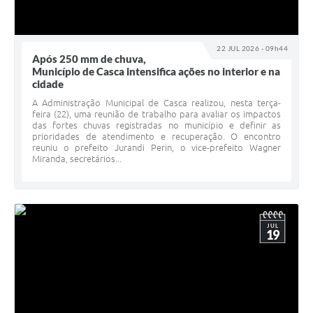
22 JUL 2026 - 09h44
Após 250 mm de chuva,
Município de Casca intensifica ações no interior e na
cidade
A Administração Municipal de Casca realizou, nesta terça-
feira (22), uma reunião de trabalho para avaliar os impactos
das fortes chuvas registradas no município e definir as
prioridades de atendimento e recuperação. O encontro
reuniu o prefeito Jurandi Perin, o vice-prefeito Wagner
Miranda, secretários...
JUL
19