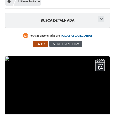
Últimas Notícias
Imprensa
BUSCA DETALHADA
Cidadão
notícias encontradas em
TODAS AS CATEGORIAS
405
Protocolo Digital
RSS
RECEBA NOTÍCIAS
CONCURSO
Parcerias da Lei 13.019/2014
AGO
04
Leis Municipais
Turismo
Governo
Conselho Municipal de Educação