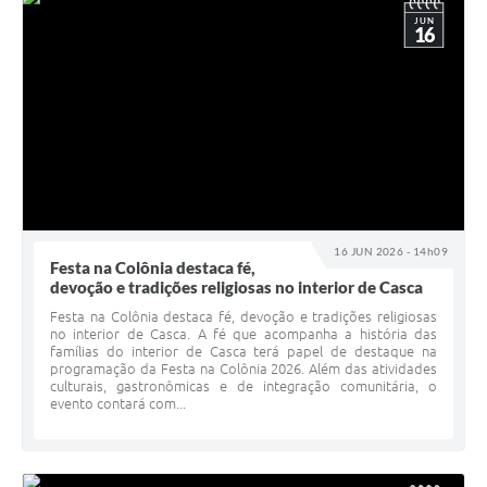
JUN
16
16 JUN 2026 - 14h09
Festa na Colônia destaca fé,
devoção e tradições religiosas no interior de Casca
Festa na Colônia destaca fé, devoção e tradições religiosas
no interior de Casca. A fé que acompanha a história das
famílias do interior de Casca terá papel de destaque na
programação da Festa na Colônia 2026. Além das atividades
culturais, gastronômicas e de integração comunitária, o
evento contará com...