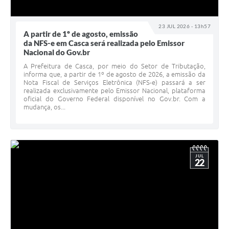
23 JUL 2026 - 13h57
A partir de 1º de agosto, emissão
da NFS-e em Casca será realizada pelo Emissor
Nacional do Gov.br
A Prefeitura de Casca, por meio do Setor de Tributação,
informa que, a partir de 1º de agosto de 2026, a emissão da
Nota Fiscal de Serviços Eletrônica (NFS-e) passará a ser
realizada exclusivamente pelo Emissor Nacional, plataforma
oficial do Governo Federal disponível no Gov.br. Com a
mudança, os...
JUL
22