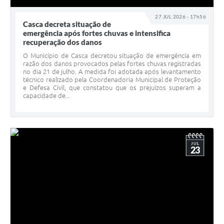
Agenda
27 JUL 2026 - 17h56
SIC
Casca decreta situação de
emergência após fortes chuvas e intensifica
Contato
recuperação dos danos
O Município de Casca decretou situação de emergência em
Turismo
razão dos danos provocados pelas fortes chuvas registradas
no dia 21 de julho. A medida foi adotada após levantamento
técnico realizado pela Coordenadoria Municipal de Proteção
e Defesa Civil, que constatou que os prejuízos superam a
capacidade de...
JUL
23