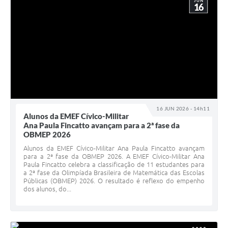
JUN
16
16 JUN 2026 - 14h11
Alunos da EMEF Cívico-Militar
Ana Paula Fincatto avançam para a 2ª fase da
OBMEP 2026
Alunos da EMEF Cívico-Militar Ana Paula Fincatto avançam
para a 2ª fase da OBMEP 2026. A EMEF Cívico-Militar Ana
Paula Fincatto celebra a classificação de 11 estudantes para
a 2ª fase da Olimpíada Brasileira de Matemática das Escolas
Públicas (OBMEP) 2026. O resultado é reflexo do empenho
dos alunos, do...