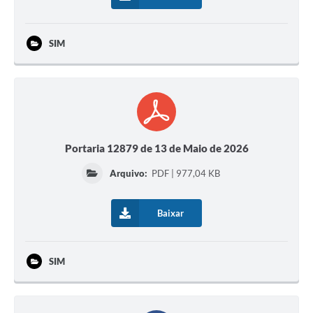
Calendário de vacinação Covid-19
SIM
A NOSSA CIDADE
Galeria de Fotos
Contratos
Ouvidoria
Portaria 12879 de 13 de Maio de 2026
Audiências Públicas
Arquivo:
PDF | 977,04 KB
Arquivos para Download
Baixar
Notícias
Obras
SIM
Galeria de Vídeos
Projetos