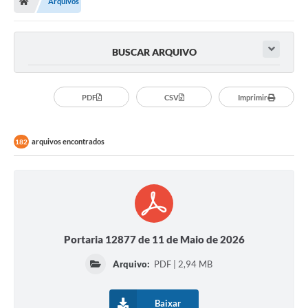
Arquivos
Imprensa
BUSCAR ARQUIVO
Cidadão
PDF
CSV
Imprimir
Protocolo Digital
arquivos encontrados
182
CONCURSO
Parcerias da Lei 13.019/2014
Leis Municipais
Turismo
Portaria 12877 de 11 de Maio de 2026
Governo
Arquivo:
PDF | 2,94 MB
Conselho Municipal de Educação
Baixar